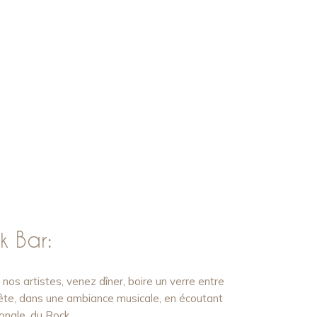
 Bar:
s artistes, venez dîner, boire un verre entre
 tête, dans une ambiance musicale, en écoutant
tionale, du Rock…