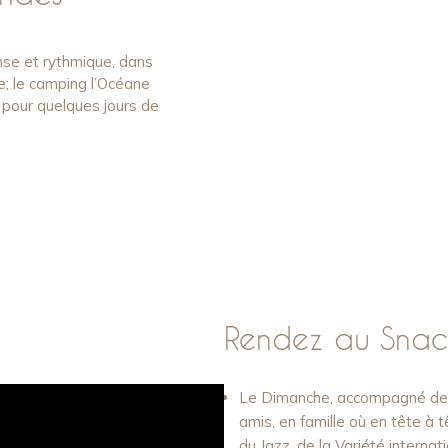
nse et rythmique, dans
e; le camping l’Océane
r pour quelques jours de
Rendez au Snack
Le Dimanche, accompagné de no
amis, en famille où en tête à
du Jazz, de la Variété interna