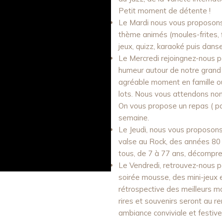
Petit moment de détente !
Le Mardi nous vous proposons
thème animés (moules-frites, f
jeux, quizz, karaoké puis danser
Le Mercredi rejoingnez-nous p
humeur autour de notre grand 
agréable moment en famille ou 
lots. Nous vous attendons no
On vous propose un repas ( paël
semaine.
Le Jeudi, nous vous proposons
valse au Rock, des années 80 
tous, de 7 à 77 ans, décompre
Le Vendredi, retrouvez-nous po
soirée mousse, des mini-jeux et
rétrospective des meilleurs 
rires et souvenirs seront au 
ambiance conviviale et festive